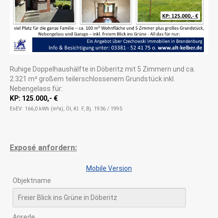
Ruhige Doppelhaushälfte in Döberitz mit 5 Zimmern und ca.
2.321 m² großem teilerschlossenem Grundstück inkl.
Nebengelass für:
KP: 125.000,- €
EnEV: 166,0 kWh (m²a), Öl, Kl. F, Bj. 1936 / 1995
Exposé anfordern:
Mobile Version
Mobile Version
Objektname
Anrede