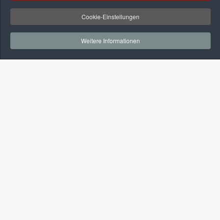
Cookie-Einstellungen
Weitere Informationen
Kontakt
+49-(0)3381-524175
+49-(0)160-96243728
info@alt-kelber.de
Navigation