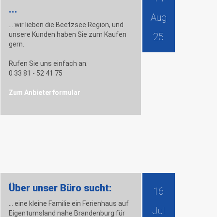
...
Aug
... wir lieben die Beetzsee Region, und
unsere Kunden haben Sie zum Kaufen
25
gern.
Rufen Sie uns einfach an.
0 33 81 - 52 41 75
Zum Anbieterformular
Über unser Büro sucht:
16
... eine kleine Familie ein Ferienhaus auf
Jul
Eigentumsland nahe Brandenburg für