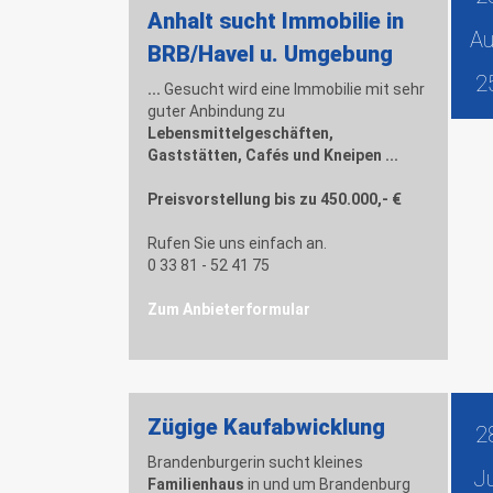
Anhalt sucht Immobilie in
A
BRB/Havel u. Umgebung
2
...
Gesucht wird eine Immobilie mit sehr
guter Anbindung zu
Lebensmittelgeschäften,
Gaststätten,
Cafés
und Kneipen ...
Preisvorstellung bis zu 450.000,- €
Rufen Sie uns einfach an.
0 33 81 - 52 41 75
Zum Anbieterformular
Zügige Kaufabwicklung
2
Brandenburgerin sucht kleines
Ju
F
amilienhaus
in und um Brandenburg