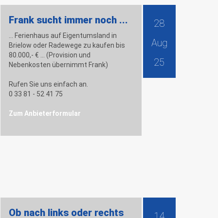
Frank sucht immer noch ...
28
... Ferienhaus auf Eigentumsland in
Aug
Brielow oder Radewege zu kaufen bis
80.000,- € ... (Provision und
25
Nebenkosten übernimmt Frank)
Rufen Sie uns einfach an.
0 33 81 - 52 41 75
Zum Anbieterformular
Ob nach links oder rechts
14