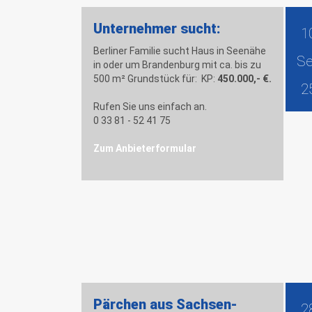
Unternehmer sucht:
1
Berliner Familie sucht Haus in Seenähe
S
in oder um Brandenburg mit ca. bis zu
500 m² Grundstück für: KP:
450.000,- €.
2
Rufen Sie uns einfach an.
0 33 81 - 52 41 75
Zum Anbieterformular
Pärchen aus Sachsen-
2