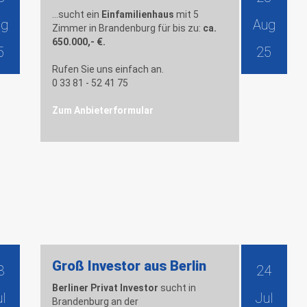
...sucht ein
Einfamilienhaus
mit 5
ug
Aug
Zimmer in Brandenburg für bis zu:
ca.
650.000,- €.
5
25
Rufen Sie uns einfach an.
0 33 81 - 52 41 75
Zum Anbieterformular
Groß Investor aus Berlin
8
24
Berliner Privat Investor
sucht in
l
Jul
Brandenburg an der