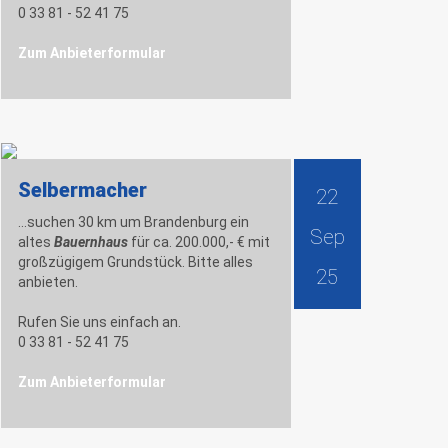
0 33 81 - 52 41 75
Zum Anbieterformular
Selbermacher
22
...suchen 30 km um Brandenburg ein
Sep
altes
Bauernhaus
für ca. 200.000,- € mit
großzügigem Grundstück. Bitte alles
25
anbieten.
Rufen Sie uns einfach an.
0 33 81 - 52 41 75
Zum Anbieterformular