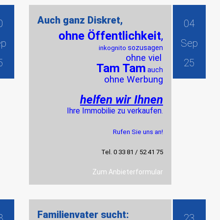
Auch ganz Diskret,
0
04
ohne Öffentlichkeit
,
ep
Sep
sozusagen
inkognito
ohne viel
5
25
Tam Tam
auch
ohne Werbung
helfen
wir Ihnen
Ihre Immobilie zu verkaufen
.
Rufen Sie uns an!
Tel. 0 33 81 / 52 41 75
Zum Anbieterformular
Familienvater sucht:
8
23