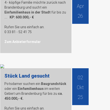
4 - köpfige Familie möchte zurück nach
Apr
Brandenburg und sucht ein
Einfamilienhaus in der Stadt
für
bis zu
26
....
KP: 600.000,- €
Rufen Sie uns einfach an.
0 33 81 - 52 41 75
Zum Anbieterformular
Stück Land gesucht
02
Potsdamer suchen ein
Baugrundstück
Okt
oder ein
Einfamilienhaus
im weiten
Gebiet um Brandenburg für bis zu
ca.
25
450.000,- €.
Rufen Sie uns einfach an.