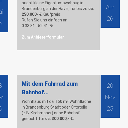
4
sucht kleine Eigentumswohnug in
Apr
Brandenburg an der Havel, für bis zu
ca.
ai
250.000- €
Kaufpreis
26
Rufen Sie uns einfach an.
6
0 33 81 - 52 41 75
Zum Anbieterformular
Mit dem Fahrrad zum
8
20
Bahnhof...
är
Nov
Wohnhaus mit ca. 150 m² Wohnfläche
in Brandenburg Stadt oder Ortsteile
6
25
(z.B. Kirchmöser) nahe Bahnhof
gesucht für
ca. 300.000,- €.