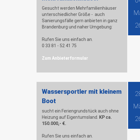
0
Gesucht werden Mehrfamilienhäuser
M
unterschiedlicher Größe - auch
Sanierungsfälle gern anbieten in ganz
2
Brandenburg und naher Umgebung:
Rufen Sie uns einfach an.
0 33 81 - 52 41 75
Zum Anbieterformular
Wassersportler mit kleinem
2
Boot
M
sucht ein Feriengrundstück auch ohne
Heizung auf Eigentumsland.
KP ca.
2
150.000,- €.
Rufen Sie uns einfach an.