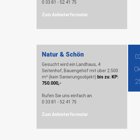
0 33 81 - 52 41 75
Zum Anbieterformular
Natur & Schön
0
Gesucht wird ein Landhaus, 4
O
Seitenhof, Bauengehöf mit über 2.500
m² (kein Sanierungsobjekt)
bis zu: KP:
2
750.000,-
Rufen Sie uns einfach an.
0 33 81 - 52 41 75
Zum Anbieterformular