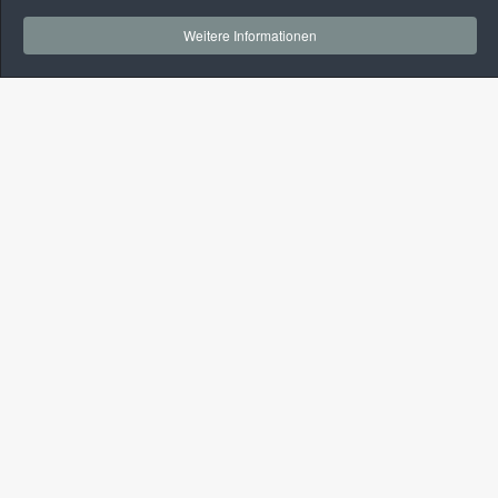
Weitere Informationen
Kontakt
+49-(0)3381-524175
+49-(0)160-96243728
info@alt-kelber.de
Navigation
Start
Wunschimmobilie